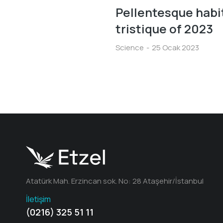
Pellentesque habi
tristique of 2023
Science
25 Ocak 2023
Atatürk Mah. Erzincan sok. No: 28 Ataşehir/İstanbul
İletişim
(0216) 325 51 11