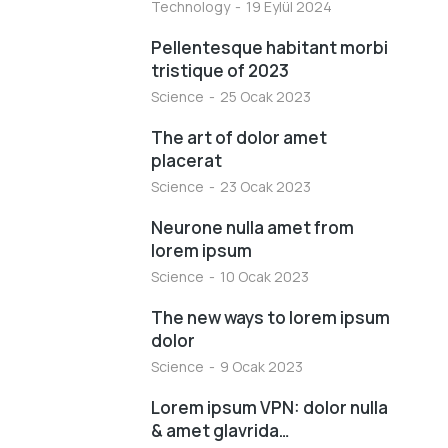
Technology
19 Eylül 2024
Pellentesque habitant morbi
tristique of 2023
Science
25 Ocak 2023
The art of dolor amet
placerat
Science
23 Ocak 2023
Neurone nulla amet from
lorem ipsum
Science
10 Ocak 2023
The new ways to lorem ipsum
dolor
Science
9 Ocak 2023
Lorem ipsum VPN: dolor nulla
& amet glavrida…