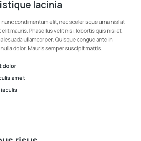
istique lacinia
s nunc condimentum elit, nec scelerisque urna nisl at
 mauris. Phasellus velit nisi, lobortis quis nisi et,
u malesuada ullamcorper. Quisque congue ante in
ulla dolor. Mauris semper suscipit mattis.
t dolor
culis amet
iaculis
bus risus