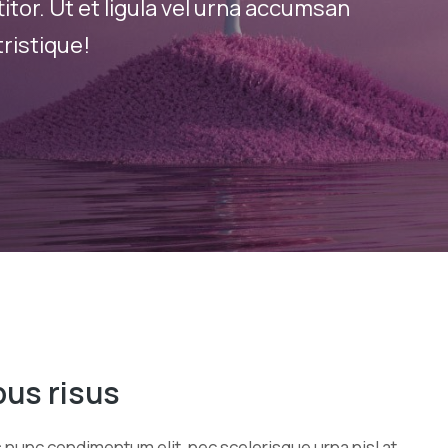
tor. Ut et ligula vel urna accumsan
ristique!
bus risus
s nunc condimentum elit, nec scelerisque urna nisl at