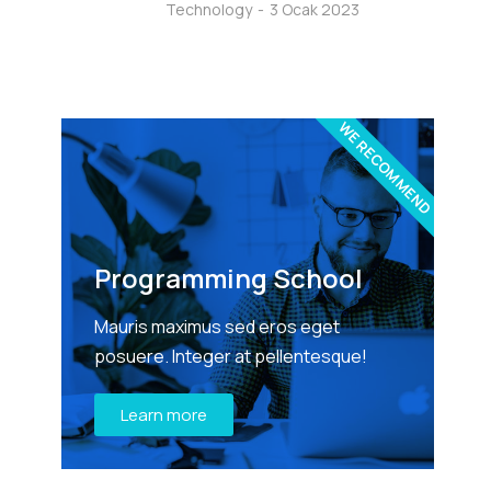
Technology
3 Ocak 2023
WE RECOMMEND
Programming School
Mauris maximus sed eros eget
posuere. Integer at pellentesque!
Learn more