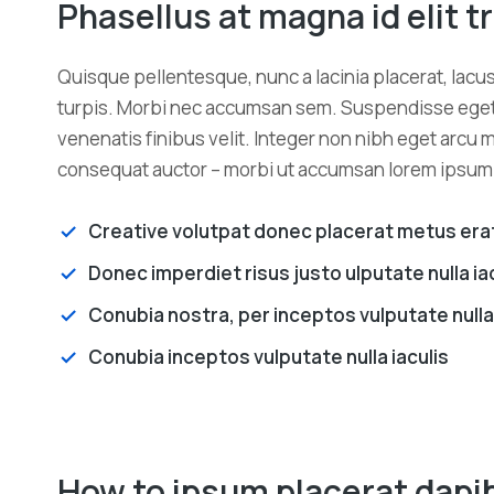
Phasellus at magna id elit tr
Quisque pellentesque, nunc a lacinia placerat, lacu
turpis. Morbi nec accumsan sem. Suspendisse eget elit
venenatis finibus velit. Integer non nibh eget arc
consequat auctor – morbi ut accumsan lorem ipsum n
Creative volutpat donec placerat metus era
Donec imperdiet risus justo ulputate nulla ia
Conubia nostra, per inceptos vulputate nulla 
Conubia inceptos vulputate nulla iaculis
How to ipsum placerat dapi