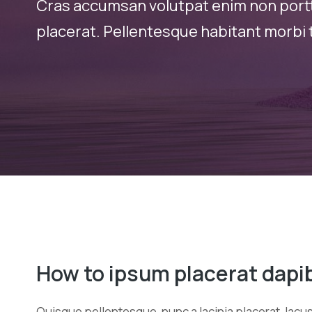
Cras accumsan volutpat enim non portti
placerat. Pellentesque habitant morbi t
How to ipsum placerat dapi
Quisque pellentesque, nunc a lacinia placerat, lacu