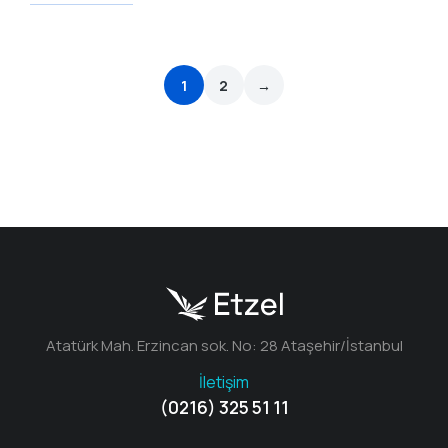
1
2
→
Atatürk Mah. Erzincan sok. No: 28 Ataşehir/İstanbul
İletişim
(0216) 325 51 11