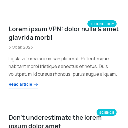
TECHNOLOGY
Lorem ipsum VPN: dolor nulla & amet
glavrida morbi
3 Ocak 2023
Ligula vel urna accumsan placerat. Pellentesque
habitant morbi tristique senectus et netus. Duis
volutpat, mi id cursus rhoncus, purus augue aliquam.
Read article
SCIENCE
Don’t underestimate the lorem
ipsum dolor amet